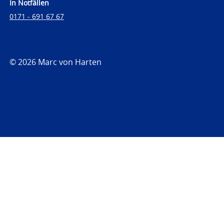
In Notfällen
0171 - 691 67 67
© 2026 Marc von Harten
https://www.strafrechtsfragen.de
https://www.strafrechtsfragen.de/wp-
content/themes/toolbox