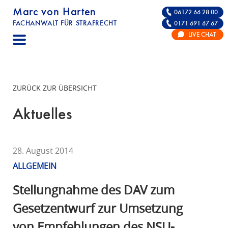
Marc von Harten
06172 66 28 00
FACHANWALT FÜR STRAFRECHT
0171 691 67 67
STRAFRECHT | RECHTSANWALT FÜR DIE VE
LIVE CHAT
F
A
C
H
ZURÜCK ZUR ÜBERSICHT
A
N
Aktuelles
W
A
L
28. August 2014
T
ALLGEMEIN
F
Ü
Stellungnahme des DAV zum
R
Gesetzentwurf zur Umsetzung
S
von Empfehlungen des NSU-
T