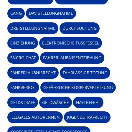
CANG
DAV STELLUNGNAHME
DRB-STELLUNGNAHME
DURCHSUCHUNG
EINZIEHUNG
ELEKTRONISCHE FUSSFESSEL
ENCRO CHAT
FAHRERLAUBNISENTZIEHUNG
FAHRERLAUBNISRECHT
FAHRLÄSSIGE TÖTUNG
FAHRVERBOT
GEFÄHRLICHE KÖRPERVERLETZUNG
GELDSTRAFE
GELDWÄSCHE
HAFTBEFEHL
ILLEGALES AUTORENNEN
JUGENDSTRAFRECHT
KÖRPERVERLETZUNG MIT TODESFOLGE