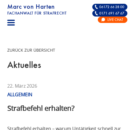
Marc von Harten
06172 66 28 00
FACHANWALT FÜR STRAFRECHT
0171 691 67 67
STRAFRECHT | RECHTSANWALT FÜR DIE VE
LIVE CHAT
F
A
C
H
ZURÜCK ZUR ÜBERSICHT
A
N
Aktuelles
W
A
L
22. März 2026
T
ALLGEMEIN
F
Ü
Strafbefehl erhalten?
R
S
T
Strafbefehl erhalten – warum Untätigkeit schnell zur