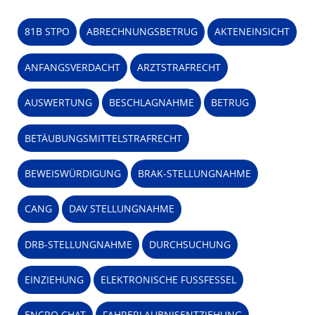
81B STPO
ABRECHNUNGSBETRUG
AKTENEINSICHT
ANFANGSVERDACHT
ARZTSTRAFRECHT
AUSWERTUNG
BESCHLAGNAHME
BETRUG
BETÄUBUNGSMITTELSTRAFRECHT
BEWEISWÜRDIGUNG
BRAK-STELLUNGNAHME
CANG
DAV STELLUNGNAHME
DRB-STELLUNGNAHME
DURCHSUCHUNG
EINZIEHUNG
ELEKTRONISCHE FUSSFESSEL
ENCRO CHAT
FAHRERLAUBNISENTZIEHUNG