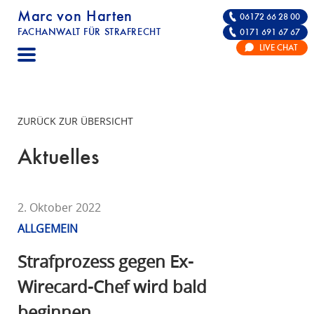
Marc von Harten
06172 66 28 00
FACHANWALT FÜR STRAFRECHT
0171 691 67 67
STRAFRECHT | RECHTSANWALT FÜR DIE VE
LIVE CHAT
F
A
C
H
ZURÜCK ZUR ÜBERSICHT
A
N
Aktuelles
W
A
L
2. Oktober 2022
T
ALLGEMEIN
F
Ü
Strafprozess gegen Ex-
R
Wirecard-Chef wird bald
S
beginnen
T