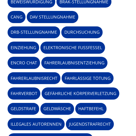
BEWEISWÜRDIGUNG
BRAK-STELLUNGNAHME
CANG
DAV STELLUNGNAHME
DRB-STELLUNGNAHME
DURCHSUCHUNG
EINZIEHUNG
ELEKTRONISCHE FUSSFESSEL
ENCRO CHAT
FAHRERLAUBNISENTZIEHUNG
FAHRERLAUBNISRECHT
FAHRLÄSSIGE TÖTUNG
FAHRVERBOT
GEFÄHRLICHE KÖRPERVERLETZUNG
GELDSTRAFE
GELDWÄSCHE
HAFTBEFEHL
ILLEGALES AUTORENNEN
JUGENDSTRAFRECHT