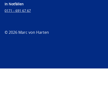
In Notfällen
0171 - 691 67 67
© 2026 Marc von Harten
https://www.strafrechtsfragen.de
https://www.strafrechtsfragen.de/wp-
content/themes/toolbox