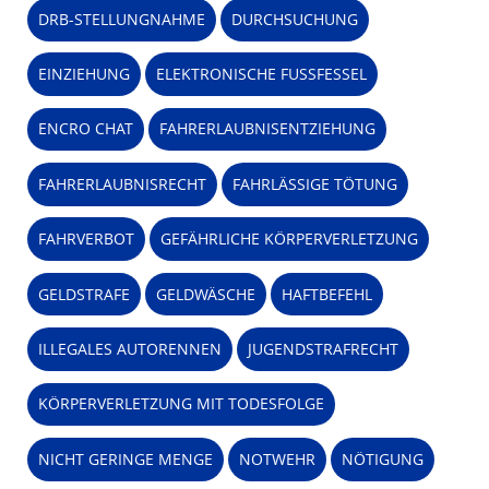
DRB-STELLUNGNAHME
DURCHSUCHUNG
EINZIEHUNG
ELEKTRONISCHE FUSSFESSEL
ENCRO CHAT
FAHRERLAUBNISENTZIEHUNG
FAHRERLAUBNISRECHT
FAHRLÄSSIGE TÖTUNG
FAHRVERBOT
GEFÄHRLICHE KÖRPERVERLETZUNG
GELDSTRAFE
GELDWÄSCHE
HAFTBEFEHL
ILLEGALES AUTORENNEN
JUGENDSTRAFRECHT
KÖRPERVERLETZUNG MIT TODESFOLGE
NICHT GERINGE MENGE
NOTWEHR
NÖTIGUNG