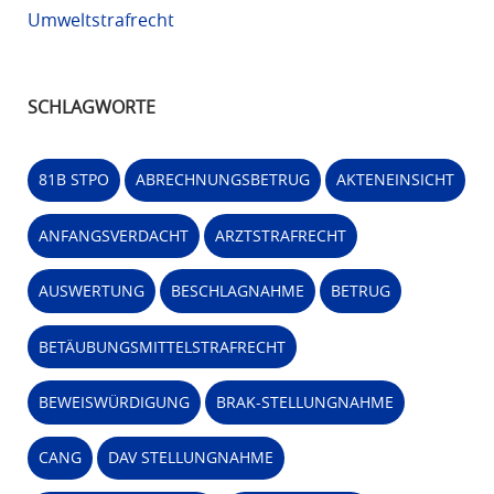
Umweltstrafrecht
SCHLAGWORTE
81B STPO
ABRECHNUNGSBETRUG
AKTENEINSICHT
ANFANGSVERDACHT
ARZTSTRAFRECHT
AUSWERTUNG
BESCHLAGNAHME
BETRUG
BETÄUBUNGSMITTELSTRAFRECHT
BEWEISWÜRDIGUNG
BRAK-STELLUNGNAHME
CANG
DAV STELLUNGNAHME