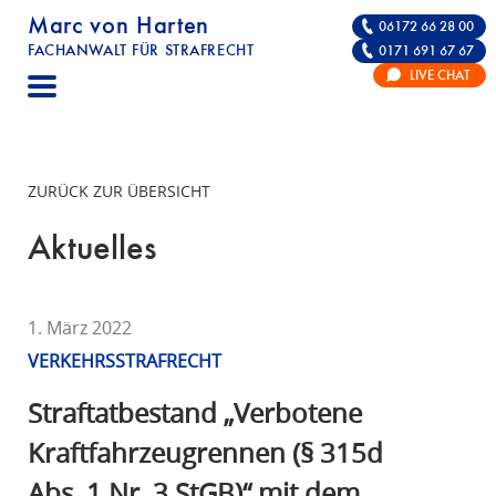
Marc von Harten
06172 66 28 00
FACHANWALT FÜR STRAFRECHT
0171 691 67 67
STRAFRECHT | RECHTSANWALT FÜR DIE VE
LIVE CHAT
F
A
C
H
ZURÜCK ZUR ÜBERSICHT
A
N
Aktuelles
W
A
L
1. März 2022
T
VERKEHRSSTRAFRECHT
F
Ü
Straftatbestand „Verbotene
R
Kraftfahrzeugrennen (§ 315d
S
Abs. 1 Nr. 3 StGB)“ mit dem
T