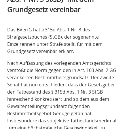
R
Grundgesetz vereinbar
A
F
R
Das BVerfG hat § 315d Abs. 1 Nr. 3 des
E
Strafgesetzbuches (StGB), der sogenannte
C
Einzelrennen unter Strafe stellt, für mit dem
H
Grundgesetz vereinbar erklärt.
T
Nach Auffassung des vorlegenden Amtsgerichts
verstößt die Norm gegen den in Art. 103 Abs. 2 GG
verankerten Bestimmtheitsgrundsatz. Der Zweite
Senat hat nun entschieden, dass der Gesetzgeber
den Tatbestand des § 315d Abs. 1 Nr. 3 StGB
hinreichend konkretisiert und so dem aus dem
Gewaltenteilungsgrundsatz folgenden
Bestimmtheitsgebot Genüge getan hat.
Insbesondere das subjektive Tatbestandsmerkmal
„um eine höchstmögliche Geschwindigkeit zu