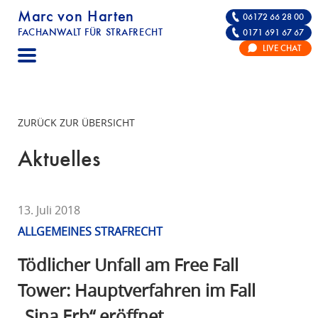
Marc von Harten
06172 66 28 00
FACHANWALT FÜR STRAFRECHT
0171 691 67 67
STRAFRECHT | RECHTSANWALT FÜR DIE VE
LIVE CHAT
F
A
C
H
ZURÜCK ZUR ÜBERSICHT
A
N
Aktuelles
W
A
L
13. Juli 2018
T
ALLGEMEINES STRAFRECHT
F
Ü
Tödlicher Unfall am Free Fall
R
Tower: Hauptverfahren im Fall
S
„Sina Erb“ eröffnet
T