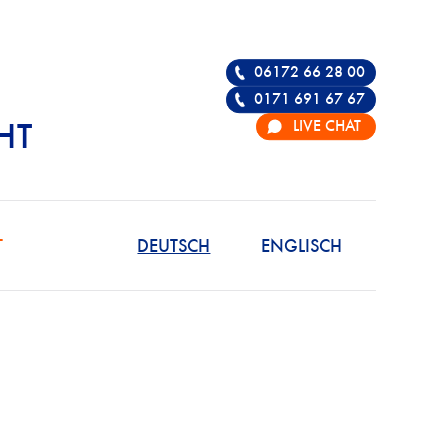
06172 66 28 00
0171 691 67 67
LIVE CHAT
HT
R DIE VERTEIDIGU
T
DEUTSCH
ENGLISCH