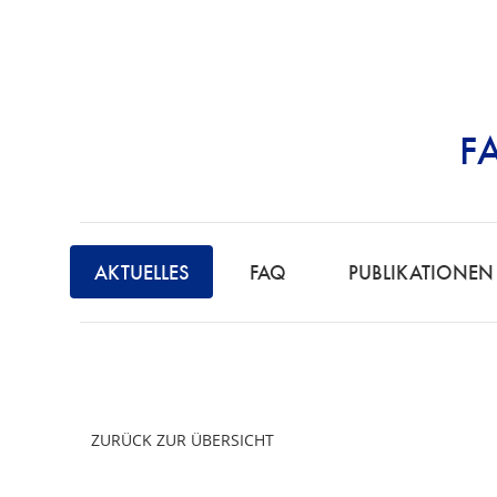
F
STRAFRECHT | 
F
A
AKTUELLES
FAQ
PUBLIKATIONEN
C
H
A
N
W
ZURÜCK ZUR ÜBERSICHT
A
L