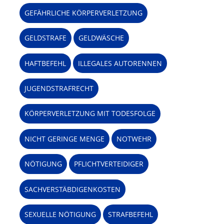
GEFÄHRLICHE KÖRPERVERLETZUNG
GELDSTRAFE
GELDWÄSCHE
HAFTBEFEHL
ILLEGALES AUTORENNEN
JUGENDSTRAFRECHT
KÖRPERVERLETZUNG MIT TODESFOLGE
NICHT GERINGE MENGE
NOTWEHR
NÖTIGUNG
PFLICHTVERTEIDIGER
SACHVERSTÄBDIGENKOSTEN
SEXUELLE NÖTIGUNG
STRAFBEFEHL