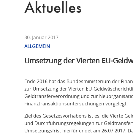
T
Aktuelles
F
Ü
R
S
T
30. Januar 2017
R
ALLGEMEIN
A
Umsetzung der Vierten EU-Geldwä
F
R
E
Ende 2016 hat das Bundesministerium der Finan
C
zur Umsetzung der Vierten EU-Geldwäscherichtli
H
Geldtransferverordnung und zur Neuorganisation
T
Finanztransaktionsuntersuchungen vorgelegt.
Ziel des Gesetzesvorhabens ist es, die Vierte G
und Durchführungsregelungen zur Geldtransferv
Umsetzungsfrist hierfür endet am 26.07.2017. Da