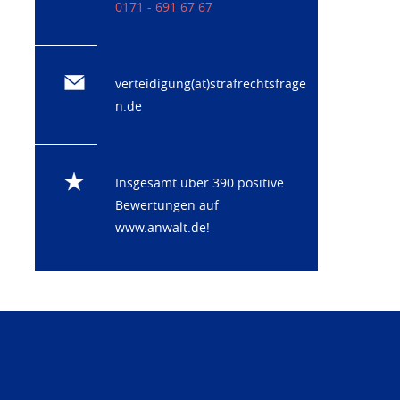
0171 - 691 67 67
verteidigung(at)strafrechtsfrage
n.de
Insgesamt über 390 positive
Bewertungen auf
www.anwalt.de
!