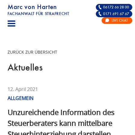
Marc von Harten
06172 66 28 00
FACHANWALT FÜR STRAFRECHT
0171 691 67 67
STRAFRECHT | RECHTSANWALT FÜR DIE VE
LIVE CHAT
F
A
C
H
ZURÜCK ZUR ÜBERSICHT
A
N
Aktuelles
W
A
L
12. April 2021
T
ALLGEMEIN
F
Ü
Unzureichende Information des
R
Steuerberaters kann mittelbare
S
Steuerhinterziehung darstellen
T