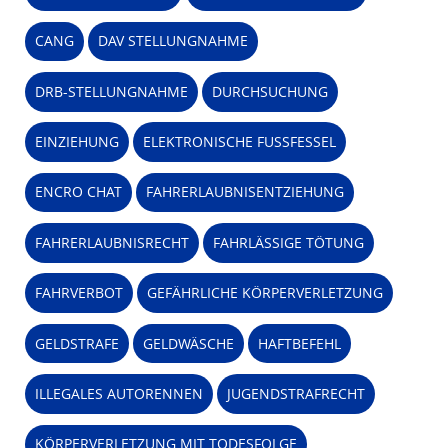
CANG
DAV STELLUNGNAHME
DRB-STELLUNGNAHME
DURCHSUCHUNG
EINZIEHUNG
ELEKTRONISCHE FUSSFESSEL
ENCRO CHAT
FAHRERLAUBNISENTZIEHUNG
FAHRERLAUBNISRECHT
FAHRLÄSSIGE TÖTUNG
FAHRVERBOT
GEFÄHRLICHE KÖRPERVERLETZUNG
GELDSTRAFE
GELDWÄSCHE
HAFTBEFEHL
ILLEGALES AUTORENNEN
JUGENDSTRAFRECHT
KÖRPERVERLETZUNG MIT TODESFOLGE