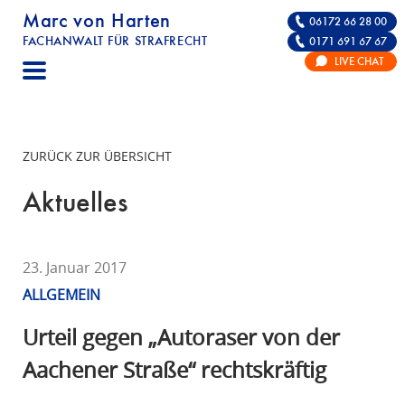
Marc von Harten
06172 66 28 00
FACHANWALT FÜR STRAFRECHT
0171 691 67 67
STRAFRECHT | RECHTSANWALT FÜR DIE VE
LIVE CHAT
F
A
C
H
ZURÜCK ZUR ÜBERSICHT
A
N
Aktuelles
W
A
L
23. Januar 2017
T
ALLGEMEIN
F
Ü
Urteil gegen „Autoraser von der
R
Aachener Straße“ rechtskräftig
S
T