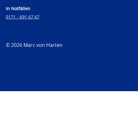
In Notfällen
0171 - 691 67 67
© 2026 Marc von Harten
https://www.strafrechtsfragen.de
https://www.strafrechtsfragen.de/wp-
content/themes/toolbox