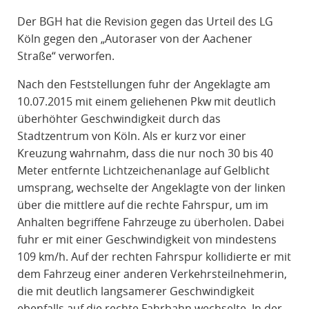
R
Der BGH hat die Revision gegen das Urteil des LG
A
Köln gegen den „Autoraser von der Aachener
F
Straße“ verworfen.
R
E
Nach den Feststellungen fuhr der Angeklagte am
C
10.07.2015 mit einem geliehenen Pkw mit deutlich
H
überhöhter Geschwindigkeit durch das
T
Stadtzentrum von Köln. Als er kurz vor einer
Kreuzung wahrnahm, dass die nur noch 30 bis 40
Meter entfernte Lichtzeichenanlage auf Gelblicht
umsprang, wechselte der Angeklagte von der linken
über die mittlere auf die rechte Fahrspur, um im
Anhalten begriffene Fahrzeuge zu überholen. Dabei
fuhr er mit einer Geschwindigkeit von mindestens
109 km/h. Auf der rechten Fahrspur kollidierte er mit
dem Fahrzeug einer anderen Verkehrsteilnehmerin,
die mit deutlich langsamerer Geschwindigkeit
ebenfalls auf die rechte Fahrbahn wechselte. In der