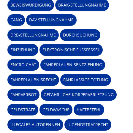
BEWEISWÜRDIGUNG
BRAK-STELLUNGNAHME
CANG
DAV STELLUNGNAHME
DRB-STELLUNGNAHME
DURCHSUCHUNG
EINZIEHUNG
ELEKTRONISCHE FUSSFESSEL
ENCRO CHAT
FAHRERLAUBNISENTZIEHUNG
FAHRERLAUBNISRECHT
FAHRLÄSSIGE TÖTUNG
FAHRVERBOT
GEFÄHRLICHE KÖRPERVERLETZUNG
GELDSTRAFE
GELDWÄSCHE
HAFTBEFEHL
ILLEGALES AUTORENNEN
JUGENDSTRAFRECHT