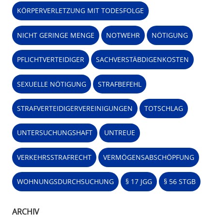
KÖRPERVERLETZUNG MIT TODESFOLGE
NICHT GERINGE MENGE
NOTWEHR
NÖTIGUNG
PFLICHTVERTEIDIGER
SACHVERSTÄBDIGENKOSTEN
SEXUELLE NÖTIGUNG
STRAFBEFEHL
STRAFVERTEIDIGERVEREINIGUNGEN
TOTSCHLAG
UNTERSUCHUNGSHAFT
UNTREUE
VERKEHRSSTRAFRECHT
VERMÖGENSABSCHÖPFUNG
WOHNUNGSDURCHSUCHUNG
§ 17 JGG
§ 56 STGB
ARCHIV