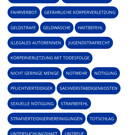
FAHRVERBOT
GEFÄHRLICHE KÖRPERVERLETZUNG
GELDSTRAFE
GELDWÄSCHE
HAFTBEFEHL
ILLEGALES AUTORENNEN
JUGENDSTRAFRECHT
KÖRPERVERLETZUNG MIT TODESFOLGE
NICHT GERINGE MENGE
NOTWEHR
NÖTIGUNG
PFLICHTVERTEIDIGER
SACHVERSTÄBDIGENKOSTEN
SEXUELLE NÖTIGUNG
STRAFBEFEHL
STRAFVERTEIDIGERVEREINIGUNGEN
TOTSCHLAG
UNTERSUCHUNGSHAFT
UNTREUE