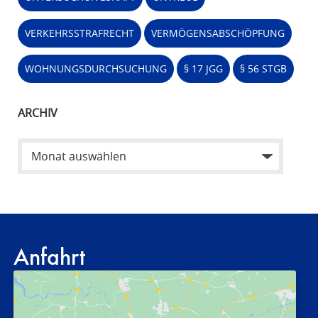
VERKEHRSSTRAFRECHT
VERMÖGENSABSCHÖPFUNG
WOHNUNGSDURCHSUCHUNG
§ 17 JGG
§ 56 STGB
ARCHIV
Anfahrt