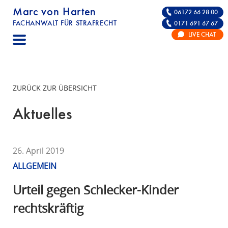
Marc von Harten
06172 66 28 00
FACHANWALT FÜR STRAFRECHT
0171 691 67 67
STRAFRECHT | RECHTSANWALT FÜR DIE VE
LIVE CHAT
F
A
C
H
ZURÜCK ZUR ÜBERSICHT
A
N
Aktuelles
W
A
L
26. April 2019
T
ALLGEMEIN
F
Ü
Urteil gegen Schlecker-Kinder
R
rechtskräftig
S
T