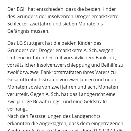
R
Der BGH hat entschieden, dass die beiden Kinder
A
des Gründers der insolventen Drogeriemarktkette
F
Schlecker zwei Jahre und sieben Monate ins
R
Gefängnis müssen.
E
C
Das LG Stuttgart hat die beiden Kinder des
H
Gründers der Drogeriemarktkette A. Sch. wegen
T
Untreue in Tateinheit mit vorsätzlichem Bankrott,
vorsätzlicher Insolvenzverschleppung und Beihilfe zu
zwölf bzw. zwei Bankrottstraftaten ihres Vaters zu
Gesamtfreiheitsstrafen von zwei Jahren und neun
Monaten sowie von zwei Jahren und acht Monaten
verurteilt. Gegen A. Sch. hat das Landgericht eine
zweijährige Bewährungs- und eine Geldstrafe
verhängt.
Nach den Feststellungen des Landgerichts
erkannten die Angeklagten, dass dem eingetragenen
Kaufmann A. Sch. spätestens seit dem 01.02.2011 die