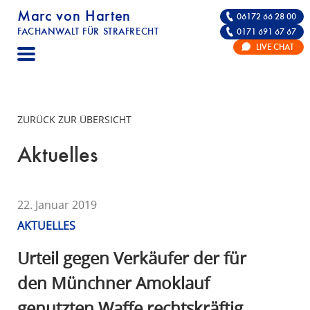
Marc von Harten
06172 66 28 00
FACHANWALT FÜR STRAFRECHT
0171 691 67 67
STRAFRECHT | RECHTSANWALT FÜR DIE VE
LIVE CHAT
F
A
C
H
ZURÜCK ZUR ÜBERSICHT
A
N
Aktuelles
W
A
L
22. Januar 2019
T
AKTUELLES
F
Ü
Urteil gegen Verkäufer der für
R
den Münchner Amoklauf
S
genutzten Waffe rechtskräftig
T