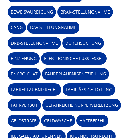
BEWEISWÜRDIGUNG
BRAK-STELLUNGNAHME
CANG
DAV STELLUNGNAHME
DRB-STELLUNGNAHME
DURCHSUCHUNG
EINZIEHUNG
ELEKTRONISCHE FUSSFESSEL
ENCRO CHAT
FAHRERLAUBNISENTZIEHUNG
FAHRERLAUBNISRECHT
FAHRLÄSSIGE TÖTUNG
FAHRVERBOT
GEFÄHRLICHE KÖRPERVERLETZUNG
GELDSTRAFE
GELDWÄSCHE
HAFTBEFEHL
ILLEGALES AUTORENNEN
JUGENDSTRAFRECHT