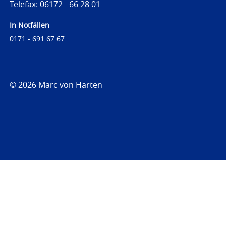
Telefax: 06172 - 66 28 01
In Notfällen
0171 - 691 67 67
© 2026 Marc von Harten
https://www.strafrechtsfragen.de
https://www.strafrechtsfragen.de/wp-
content/themes/toolbox