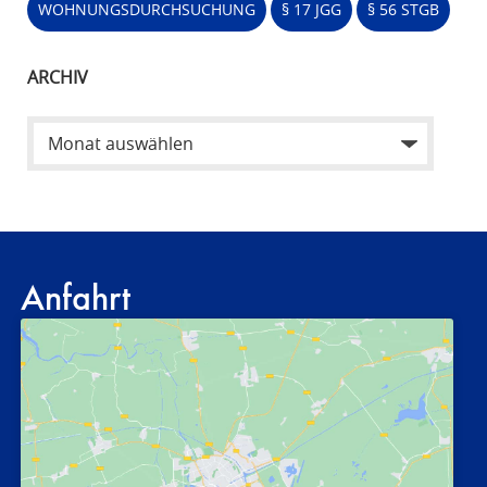
WOHNUNGSDURCHSUCHUNG
§ 17 JGG
§ 56 STGB
ARCHIV
Anfahrt