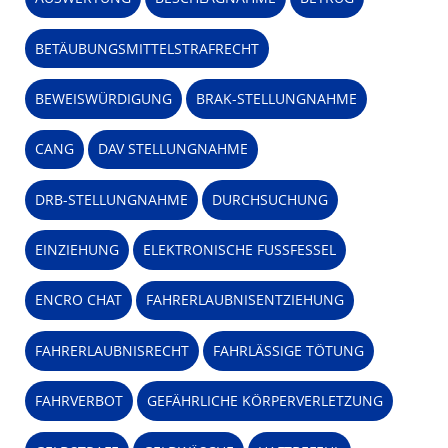
BETÄUBUNGSMITTELSTRAFRECHT
BEWEISWÜRDIGUNG
BRAK-STELLUNGNAHME
CANG
DAV STELLUNGNAHME
DRB-STELLUNGNAHME
DURCHSUCHUNG
EINZIEHUNG
ELEKTRONISCHE FUSSFESSEL
ENCRO CHAT
FAHRERLAUBNISENTZIEHUNG
FAHRERLAUBNISRECHT
FAHRLÄSSIGE TÖTUNG
FAHRVERBOT
GEFÄHRLICHE KÖRPERVERLETZUNG