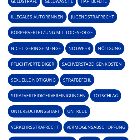
GELDSTRAFE
GELDWÄSCHE
HAFTBEFEHL
ILLEGALES AUTORENNEN
JUGENDSTRAFRECHT
KÖRPERVERLETZUNG MIT TODESFOLGE
NICHT GERINGE MENGE
NOTWEHR
NÖTIGUNG
PFLICHTVERTEIDIGER
SACHVERSTÄBDIGENKOSTEN
SEXUELLE NÖTIGUNG
STRAFBEFEHL
STRAFVERTEIDIGERVEREINIGUNGEN
TOTSCHLAG
UNTERSUCHUNGSHAFT
UNTREUE
VERKEHRSSTRAFRECHT
VERMÖGENSABSCHÖPFUNG