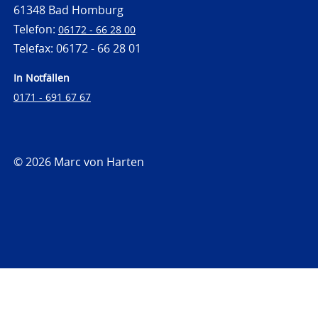
61348 Bad Homburg
Telefon:
06172 - 66 28 00
Telefax: 06172 - 66 28 01
In Notfällen
0171 - 691 67 67
© 2026 Marc von Harten
https://www.strafrechtsfragen.de
https://www.strafrechtsfragen.de/wp-
content/themes/toolbox