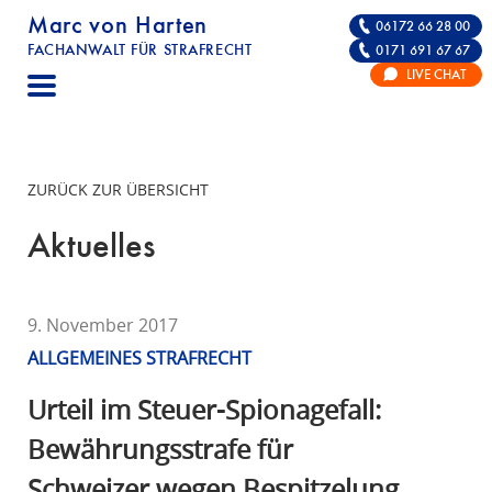
Marc von Harten
06172 66 28 00
FACHANWALT FÜR STRAFRECHT
0171 691 67 67
STRAFRECHT | RECHTSANWALT FÜR DIE VE
LIVE CHAT
F
A
C
H
ZURÜCK ZUR ÜBERSICHT
A
N
Aktuelles
W
A
L
9. November 2017
T
ALLGEMEINES STRAFRECHT
F
Ü
Urteil im Steuer-Spionagefall:
R
Bewährungsstrafe für
S
Schweizer wegen Bespitzelung
T