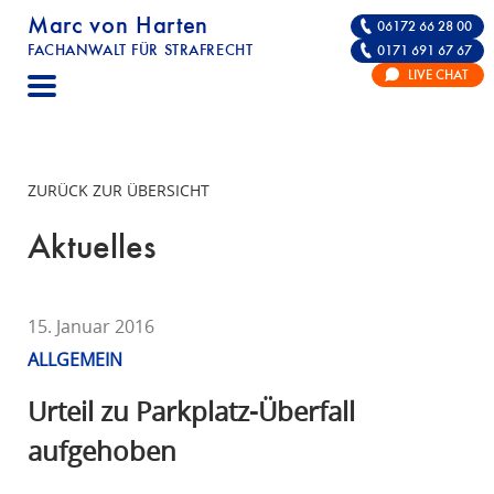
Marc von Harten
06172 66 28 00
FACHANWALT FÜR STRAFRECHT
0171 691 67 67
STRAFRECHT | RECHTSANWALT FÜR DIE VE
LIVE CHAT
F
A
C
H
ZURÜCK ZUR ÜBERSICHT
A
N
Aktuelles
W
A
L
15. Januar 2016
T
ALLGEMEIN
F
Ü
Urteil zu Parkplatz-Überfall
R
aufgehoben
S
T