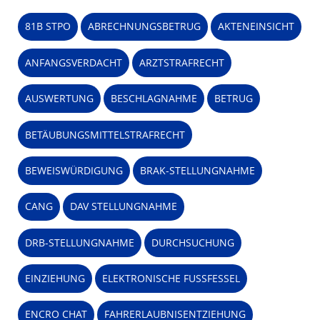
81B STPO
ABRECHNUNGSBETRUG
AKTENEINSICHT
ANFANGSVERDACHT
ARZTSTRAFRECHT
AUSWERTUNG
BESCHLAGNAHME
BETRUG
BETÄUBUNGSMITTELSTRAFRECHT
BEWEISWÜRDIGUNG
BRAK-STELLUNGNAHME
CANG
DAV STELLUNGNAHME
DRB-STELLUNGNAHME
DURCHSUCHUNG
EINZIEHUNG
ELEKTRONISCHE FUSSFESSEL
ENCRO CHAT
FAHRERLAUBNISENTZIEHUNG