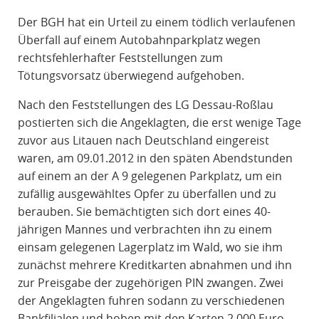
R
Der BGH hat ein Urteil zu einem tödlich verlaufenen
A
Überfall auf einem Autobahnparkplatz wegen
F
rechtsfehlerhafter Feststellungen zum
R
Tötungsvorsatz überwiegend aufgehoben.
E
C
Nach den Feststellungen des LG Dessau-Roßlau
H
postierten sich die Angeklagten, die erst wenige Tage
T
zuvor aus Litauen nach Deutschland eingereist
waren, am 09.01.2012 in den späten Abendstunden
auf einem an der A 9 gelegenen Parkplatz, um ein
zufällig ausgewähltes Opfer zu überfallen und zu
berauben. Sie bemächtigten sich dort eines 40-
jährigen Mannes und verbrachten ihn zu einem
einsam gelegenen Lagerplatz im Wald, wo sie ihm
zunächst mehrere Kreditkarten abnahmen und ihn
zur Preisgabe der zugehörigen PIN zwangen. Zwei
der Angeklagten fuhren sodann zu verschiedenen
Bankfilialen und hoben mit den Karten 2.000 Euro