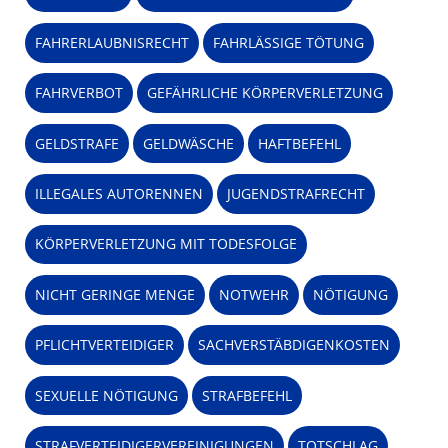
FAHRERLAUBNISRECHT
FAHRLÄSSIGE TÖTUNG
FAHRVERBOT
GEFÄHRLICHE KÖRPERVERLETZUNG
GELDSTRAFE
GELDWÄSCHE
HAFTBEFEHL
ILLEGALES AUTORENNEN
JUGENDSTRAFRECHT
KÖRPERVERLETZUNG MIT TODESFOLGE
NICHT GERINGE MENGE
NOTWEHR
NÖTIGUNG
PFLICHTVERTEIDIGER
SACHVERSTÄBDIGENKOSTEN
SEXUELLE NÖTIGUNG
STRAFBEFEHL
STRAFVERTEIDIGERVEREINIGUNGEN
TOTSCHLAG