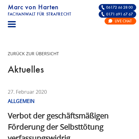
Marc von Harten
06172 66 28 00
FACHANWALT FÜR STRAFRECHT
0171 691 67 67
STRAFRECHT | RECHTSANWALT FÜR DIE VE
LIVE CHAT
F
A
C
H
ZURÜCK ZUR ÜBERSICHT
A
N
Aktuelles
W
A
L
27. Februar 2020
T
ALLGEMEIN
F
Ü
Verbot der geschäftsmäßigen
R
Förderung der Selbsttötung
S
verfassungswidrig
T