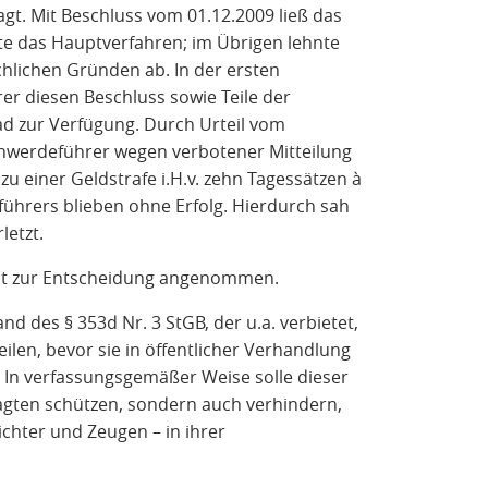
t. Mit Beschluss vom 01.12.2009 ließ das
ete das Hauptverfahren; im Übrigen lehnte
chlichen Gründen ab. In der ersten
er diesen Beschluss sowie Teile der
d zur Verfügung. Durch Urteil vom
chwerdeführer wegen verbotener Mitteilung
u einer Geldstrafe i.H.v. zehn Tagessätzen à
ührers blieben ohne Erfolg. Hierdurch sah
letzt.
ht zur Entscheidung angenommen.
nd des § 353d Nr. 3 StGB, der u.a. verbietet,
eilen, bevor sie in öffentlicher Verhandlung
 In verfassungsgemäßer Weise solle dieser
lagten schützen, sondern auch verhindern,
ichter und Zeugen – in ihrer