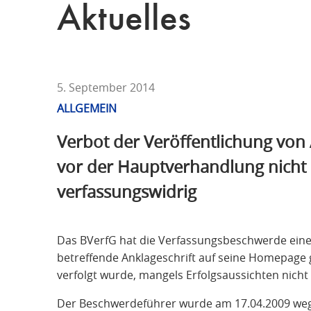
T
Aktuelles
F
Ü
R
S
T
5. September 2014
R
ALLGEMEIN
A
Verbot der Veröffentlichung von 
F
R
vor der Hauptverhandlung nicht
E
verfassungswidrig
C
H
T
Das BVerfG hat die Verfassungsbeschwerde eines
betreffende Anklageschrift auf seine Homepage g
verfolgt wurde, mangels Erfolgsaussichten nic
Der Beschwerdeführer wurde am 17.04.2009 weg