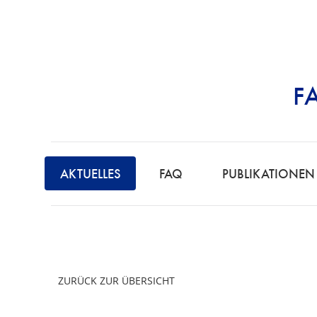
F
STRAFRECHT | 
F
A
AKTUELLES
FAQ
PUBLIKATIONEN
C
H
A
N
W
ZURÜCK ZUR ÜBERSICHT
A
L