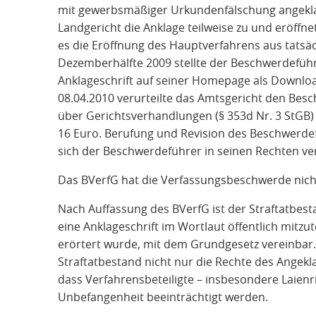
mit gewerbsmäßiger Urkundenfälschung angeklag
Landgericht die Anklage teilweise zu und eröffn
es die Eröffnung des Hauptverfahrens aus tatsä
Dezemberhälfte 2009 stellte der Beschwerdeführ
Anklageschrift auf seiner Homepage als Downloa
08.04.2010 verurteilte das Amtsgericht den Bes
über Gerichtsverhandlungen (§ 353d Nr. 3 StGB) z
16 Euro. Berufung und Revision des Beschwerdef
sich der Beschwerdeführer in seinen Rechten ver
Das BVerfG hat die Verfassungsbeschwerde nic
Nach Auffassung des BVerfG ist der Straftatbesta
eine Anklageschrift im Wortlaut öffentlich mitzut
erörtert wurde, mit dem Grundgesetz vereinbar.
Straftatbestand nicht nur die Rechte des Angek
dass Verfahrensbeteiligte – insbesondere Laienr
Unbefangenheit beeinträchtigt werden.