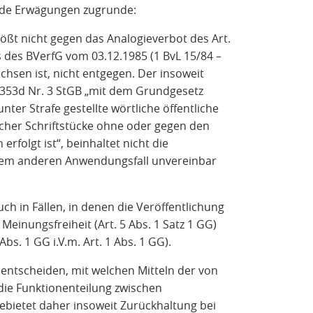
nde Erwägungen zugrunde:
ößt nicht gegen das Analogieverbot des Art.
 des BVerfG vom 03.12.1985 (1 BvL 15/84 –
achsen ist, nicht entgegen. Der insoweit
353d Nr. 3 StGB „mit dem Grundgesetz
nter Strafe gestellte wörtliche öffentliche
icher Schriftstücke ohne oder gegen den
rfolgt ist“, beinhaltet nicht die
edem anderen Anwendungsfall unvereinbar
uch in Fällen, in denen die Veröffentlichung
 Meinungsfreiheit (Art. 5 Abs. 1 Satz 1 GG)
bs. 1 GG i.V.m. Art. 1 Abs. 1 GG).
u entscheiden, mit welchen Mitteln der von
 die Funktionenteilung zwischen
bietet daher insoweit Zurückhaltung bei