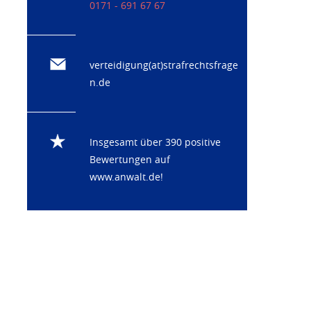
0171 - 691 67 67
verteidigung(at)strafrechtsfrage
n.de
Insgesamt über 390 positive
Bewertungen auf
www.anwalt.de
!