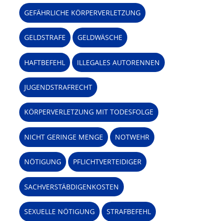
GEFÄHRLICHE KÖRPERVERLETZUNG
GELDSTRAFE
GELDWÄSCHE
HAFTBEFEHL
ILLEGALES AUTORENNEN
JUGENDSTRAFRECHT
KÖRPERVERLETZUNG MIT TODESFOLGE
NICHT GERINGE MENGE
NOTWEHR
NÖTIGUNG
PFLICHTVERTEIDIGER
SACHVERSTÄBDIGENKOSTEN
SEXUELLE NÖTIGUNG
STRAFBEFEHL