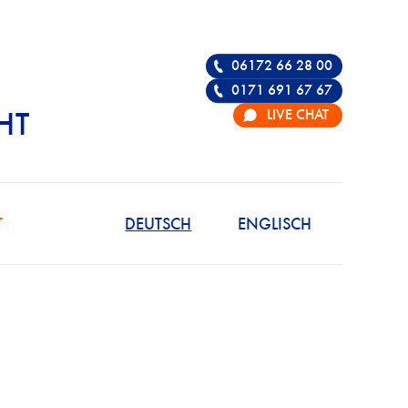
06172 66 28 00
0171 691 67 67
LIVE CHAT
HT
R DIE VERTEIDIGU
T
DEUTSCH
ENGLISCH