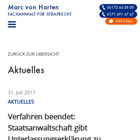
Marc von Harten
06172 66 28 00
FACHANWALT FÜR STRAFRECHT
0171 691 67 67
STRAFRECHT | RECHTSANWALT FÜR DIE VE
LIVE CHAT
F
A
C
H
ZURÜCK ZUR ÜBERSICHT
A
N
Aktuelles
W
A
L
31. Juli 2017
T
AKTUELLES
F
Ü
Verfahren beendet:
R
Staatsanwaltschaft gibt
S
Unterlassungserklärung zu
T