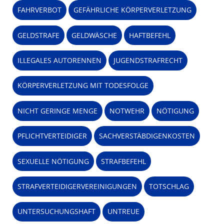
FAHRVERBOT
GEFÄHRLICHE KÖRPERVERLETZUNG
GELDSTRAFE
GELDWÄSCHE
HAFTBEFEHL
ILLEGALES AUTORENNEN
JUGENDSTRAFRECHT
KÖRPERVERLETZUNG MIT TODESFOLGE
NICHT GERINGE MENGE
NOTWEHR
NÖTIGUNG
PFLICHTVERTEIDIGER
SACHVERSTÄBDIGENKOSTEN
SEXUELLE NÖTIGUNG
STRAFBEFEHL
STRAFVERTEIDIGERVEREINIGUNGEN
TOTSCHLAG
UNTERSUCHUNGSHAFT
UNTREUE