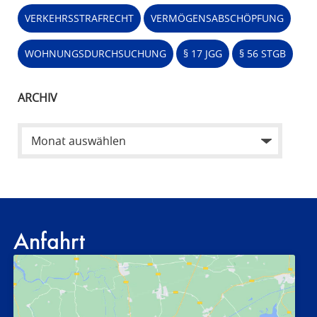
VERKEHRSSTRAFRECHT
VERMÖGENSABSCHÖPFUNG
WOHNUNGSDURCHSUCHUNG
§ 17 JGG
§ 56 STGB
ARCHIV
Anfahrt