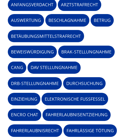
ANFANGSVERDACHT
ARZTSTRAFRECHT
AUSWERTUNG
BESCHLAGNAHME
BETRUG
BETÄUBUNGSMITTELSTRAFRECHT
BEWEISWÜRDIGUNG
BRAK-STELLUNGNAHME
CANG
DAV STELLUNGNAHME
DRB-STELLUNGNAHME
DURCHSUCHUNG
EINZIEHUNG
ELEKTRONISCHE FUSSFESSEL
ENCRO CHAT
FAHRERLAUBNISENTZIEHUNG
FAHRERLAUBNISRECHT
FAHRLÄSSIGE TÖTUNG