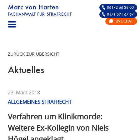
Marc von Harten
06172 66 28 00
FACHANWALT FÜR STRAFRECHT
0171 691 67 67
STRAFRECHT | RECHTSANWALT FÜR DIE VE
LIVE CHAT
F
A
C
H
ZURÜCK ZUR ÜBERSICHT
A
N
Aktuelles
W
A
L
23. März 2018
T
ALLGEMEINES STRAFRECHT
F
Ü
Verfahren um Klinikmorde:
R
Weitere Ex-Kollegin von Niels
S
Högel angeklagt
T