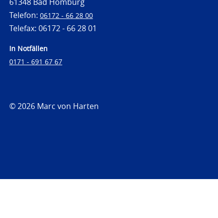
61348 Bad Homburg
Telefon:
06172 - 66 28 00
Telefax: 06172 - 66 28 01
In Notfällen
0171 - 691 67 67
© 2026 Marc von Harten
https://www.strafrechtsfragen.de
https://www.strafrechtsfragen.de/wp-
content/themes/toolbox