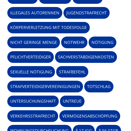
ILLEGALES AUTORENNEN
JUGENDSTRAFRECHT
KÖRPERVERLETZUNG MIT TODESFOLGE
NICHT GERINGE MENGE
NOTWEHR
NÖTIGUNG
PFLICHTVERTEIDIGER
SACHVERSTÄBDIGENKOSTEN
SEXUELLE NÖTIGUNG
STRAFBEFEHL
STRAFVERTEIDIGERVEREINIGUNGEN
TOTSCHLAG
UNTERSUCHUNGSHAFT
UNTREUE
VERKEHRSSTRAFRECHT
VERMÖGENSABSCHÖPFUNG
WOHNUNGSDURCHSUCHUNG
§ 17 JGG
§ 56 STGB