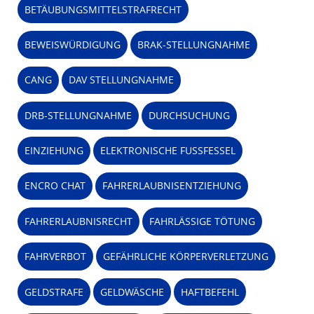
BETÄUBUNGSMITTELSTRAFRECHT
BEWEISWÜRDIGUNG
BRAK-STELLUNGNAHME
CANG
DAV STELLUNGNAHME
DRB-STELLUNGNAHME
DURCHSUCHUNG
EINZIEHUNG
ELEKTRONISCHE FUSSFESSEL
ENCRO CHAT
FAHRERLAUBNISENTZIEHUNG
FAHRERLAUBNISRECHT
FAHRLÄSSIGE TÖTUNG
FAHRVERBOT
GEFÄHRLICHE KÖRPERVERLETZUNG
GELDSTRAFE
GELDWÄSCHE
HAFTBEFEHL