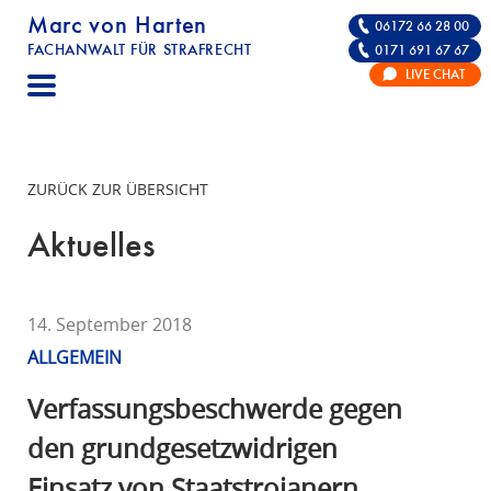
Marc von Harten
06172 66 28 00
FACHANWALT FÜR STRAFRECHT
0171 691 67 67
STRAFRECHT | RECHTSANWALT FÜR DIE VE
LIVE CHAT
F
A
C
H
ZURÜCK ZUR ÜBERSICHT
A
N
Aktuelles
W
A
L
14. September 2018
T
ALLGEMEIN
F
Ü
Verfassungsbeschwerde gegen
R
den grundgesetzwidrigen
S
Einsatz von Staatstrojanern
T