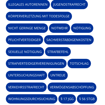
ILLEGALES AUTORENNEN
JUGENDSTRAFRECHT
KÖRPERVERLETZUNG MIT TODESFOLGE
NICHT GERINGE MENGE
NOTWEHR
NÖTIGUNG
PFLICHTVERTEIDIGER
SACHVERSTÄBDIGENKOSTEN
SEXUELLE NÖTIGUNG
STRAFBEFEHL
STRAFVERTEIDIGERVEREINIGUNGEN
TOTSCHLAG
UNTERSUCHUNGSHAFT
UNTREUE
VERKEHRSSTRAFRECHT
VERMÖGENSABSCHÖPFUNG
WOHNUNGSDURCHSUCHUNG
§ 17 JGG
§ 56 STGB