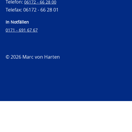
Telefon:
06172 - 66 28 00
Telefax: 06172 - 66 28 01
In Notfällen
0171 - 691 67 67
© 2026 Marc von Harten
https://www.strafrechtsfragen.de
https://www.strafrechtsfragen.de/wp-
content/themes/toolbox