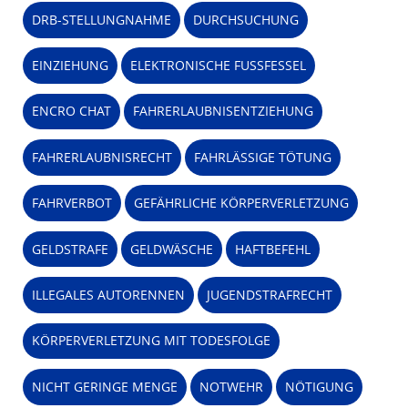
DRB-STELLUNGNAHME
DURCHSUCHUNG
EINZIEHUNG
ELEKTRONISCHE FUSSFESSEL
ENCRO CHAT
FAHRERLAUBNISENTZIEHUNG
FAHRERLAUBNISRECHT
FAHRLÄSSIGE TÖTUNG
FAHRVERBOT
GEFÄHRLICHE KÖRPERVERLETZUNG
GELDSTRAFE
GELDWÄSCHE
HAFTBEFEHL
ILLEGALES AUTORENNEN
JUGENDSTRAFRECHT
KÖRPERVERLETZUNG MIT TODESFOLGE
NICHT GERINGE MENGE
NOTWEHR
NÖTIGUNG