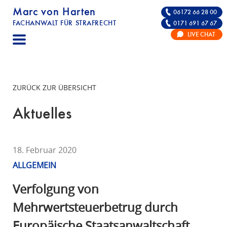
Marc von Harten
06172 66 28 00
FACHANWALT FÜR STRAFRECHT
0171 691 67 67
STRAFRECHT | RECHTSANWALT FÜR DIE VE
LIVE CHAT
F
A
C
H
ZURÜCK ZUR ÜBERSICHT
A
N
Aktuelles
W
A
L
18. Februar 2020
T
ALLGEMEIN
F
Ü
Verfolgung von
R
Mehrwertsteuerbetrug durch
S
Europäische Staatsanwaltschaft
T