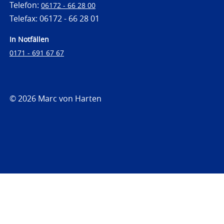
Telefon:
06172 - 66 28 00
Telefax: 06172 - 66 28 01
In Notfällen
0171 - 691 67 67
© 2026 Marc von Harten
https://www.strafrechtsfragen.de
https://www.strafrechtsfragen.de/wp-
content/themes/toolbox