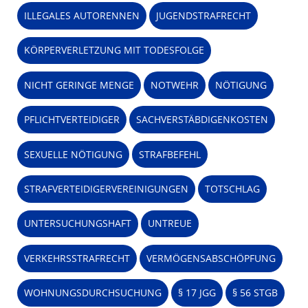
ILLEGALES AUTORENNEN
JUGENDSTRAFRECHT
KÖRPERVERLETZUNG MIT TODESFOLGE
NICHT GERINGE MENGE
NOTWEHR
NÖTIGUNG
PFLICHTVERTEIDIGER
SACHVERSTÄBDIGENKOSTEN
SEXUELLE NÖTIGUNG
STRAFBEFEHL
STRAFVERTEIDIGERVEREINIGUNGEN
TOTSCHLAG
UNTERSUCHUNGSHAFT
UNTREUE
VERKEHRSSTRAFRECHT
VERMÖGENSABSCHÖPFUNG
WOHNUNGSDURCHSUCHUNG
§ 17 JGG
§ 56 STGB