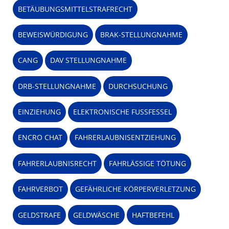
BETÄUBUNGSMITTELSTRAFRECHT
BEWEISWÜRDIGUNG
BRAK-STELLUNGNAHME
CANG
DAV STELLUNGNAHME
DRB-STELLUNGNAHME
DURCHSUCHUNG
EINZIEHUNG
ELEKTRONISCHE FUSSFESSEL
ENCRO CHAT
FAHRERLAUBNISENTZIEHUNG
FAHRERLAUBNISRECHT
FAHRLÄSSIGE TÖTUNG
FAHRVERBOT
GEFÄHRLICHE KÖRPERVERLETZUNG
GELDSTRAFE
GELDWÄSCHE
HAFTBEFEHL