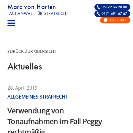
Marc von Harten
06172 66 28 00
FACHANWALT FÜR STRAFRECHT
0171 691 67 67
STRAFRECHT | RECHTSANWALT FÜR DIE VE
LIVE CHAT
F
A
C
H
ZURÜCK ZUR ÜBERSICHT
A
N
Aktuelles
W
A
L
28. April 2019
T
ALLGEMEINES STRAFRECHT
F
Ü
Verwendung von
R
Tonaufnahmen im Fall Peggy
S
rechtmäßig
T