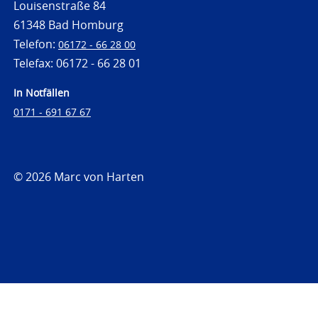
Louisenstraße 84
61348 Bad Homburg
Telefon:
06172 - 66 28 00
Telefax: 06172 - 66 28 01
In Notfällen
0171 - 691 67 67
© 2026 Marc von Harten
https://www.strafrechtsfragen.de
https://www.strafrechtsfragen.de/wp-
content/themes/toolbox