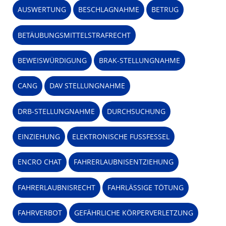
AUSWERTUNG
BESCHLAGNAHME
BETRUG
BETÄUBUNGSMITTELSTRAFRECHT
BEWEISWÜRDIGUNG
BRAK-STELLUNGNAHME
CANG
DAV STELLUNGNAHME
DRB-STELLUNGNAHME
DURCHSUCHUNG
EINZIEHUNG
ELEKTRONISCHE FUSSFESSEL
ENCRO CHAT
FAHRERLAUBNISENTZIEHUNG
FAHRERLAUBNISRECHT
FAHRLÄSSIGE TÖTUNG
FAHRVERBOT
GEFÄHRLICHE KÖRPERVERLETZUNG