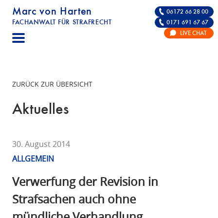
Marc von Harten
06172 66 28 00
FACHANWALT FÜR STRAFRECHT
0171 691 67 67
STRAFRECHT | RECHTSANWALT FÜR DIE VE
LIVE CHAT
F
A
C
H
ZURÜCK ZUR ÜBERSICHT
A
N
Aktuelles
W
A
L
30. August 2014
T
ALLGEMEIN
F
Ü
Verwerfung der Revision in
R
Strafsachen auch ohne
S
mündliche Verhandlung
T