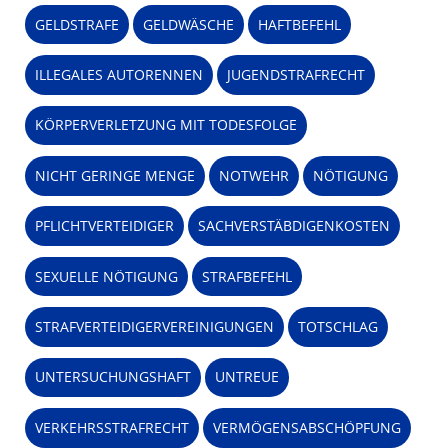
GELDSTRAFE
GELDWÄSCHE
HAFTBEFEHL
ILLEGALES AUTORENNEN
JUGENDSTRAFRECHT
KÖRPERVERLETZUNG MIT TODESFOLGE
NICHT GERINGE MENGE
NOTWEHR
NÖTIGUNG
PFLICHTVERTEIDIGER
SACHVERSTÄBDIGENKOSTEN
SEXUELLE NÖTIGUNG
STRAFBEFEHL
STRAFVERTEIDIGERVEREINIGUNGEN
TOTSCHLAG
UNTERSUCHUNGSHAFT
UNTREUE
VERKEHRSSTRAFRECHT
VERMÖGENSABSCHÖPFUNG