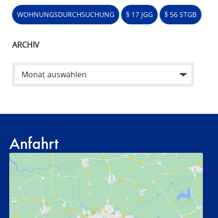
WOHNUNGSDURCHSUCHUNG
§ 17 JGG
§ 56 STGB
ARCHIV
Anfahrt