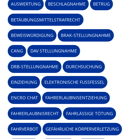
AUSWERTUNG
BESCHLAGNAHME
BETRUG
BETÄUBUNGSMITTELSTRAFRECHT
BEWEISWÜRDIGUNG
BRAK-STELLUNGNAHME
CANG
DAV STELLUNGNAHME
DRB-STELLUNGNAHME
DURCHSUCHUNG
EINZIEHUNG
ELEKTRONISCHE FUSSFESSEL
ENCRO CHAT
FAHRERLAUBNISENTZIEHUNG
FAHRERLAUBNISRECHT
FAHRLÄSSIGE TÖTUNG
FAHRVERBOT
GEFÄHRLICHE KÖRPERVERLETZUNG