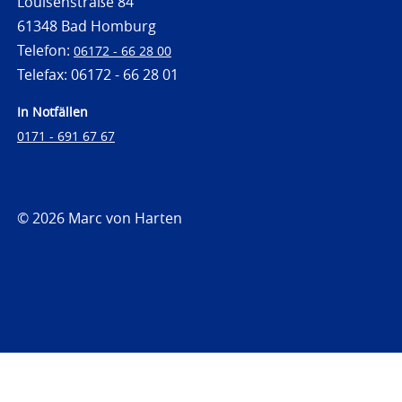
Louisenstraße 84
61348 Bad Homburg
Telefon:
06172 - 66 28 00
Telefax: 06172 - 66 28 01
In Notfällen
0171 - 691 67 67
© 2026 Marc von Harten
https://www.strafrechtsfragen.de
https://www.strafrechtsfragen.de/wp-
content/themes/toolbox