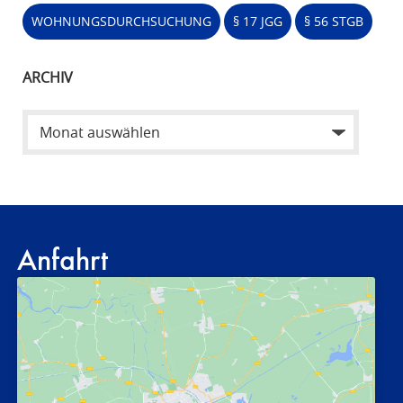
WOHNUNGSDURCHSUCHUNG
§ 17 JGG
§ 56 STGB
ARCHIV
Anfahrt