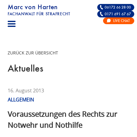
Marc von Harten
06172 66 28 00
FACHANWALT FÜR STRAFRECHT
0171 691 67 67
STRAFRECHT | RECHTSANWALT FÜR DIE VE
LIVE CHAT
F
A
C
H
ZURÜCK ZUR ÜBERSICHT
A
N
Aktuelles
W
A
L
16. August 2013
T
ALLGEMEIN
F
Ü
Voraussetzungen des Rechts zur
R
Notwehr und Nothilfe
S
T