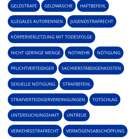
GELDSTRAFE
GELDWÄSCHE
HAFTBEFEHL
ILLEGALES AUTORENNEN
JUGENDSTRAFRECHT
KÖRPERVERLETZUNG MIT TODESFOLGE
NICHT GERINGE MENGE
NOTWEHR
NÖTIGUNG
PFLICHTVERTEIDIGER
SACHVERSTÄBDIGENKOSTEN
SEXUELLE NÖTIGUNG
STRAFBEFEHL
STRAFVERTEIDIGERVEREINIGUNGEN
TOTSCHLAG
UNTERSUCHUNGSHAFT
UNTREUE
VERKEHRSSTRAFRECHT
VERMÖGENSABSCHÖPFUNG