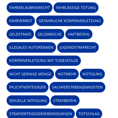
FAHRERLAUBNISRECHT
FAHRLÄSSIGE TÖTUNG
FAHRVERBOT
GEFÄHRLICHE KÖRPERVERLETZUNG
GELDSTRAFE
GELDWÄSCHE
HAFTBEFEHL
ILLEGALES AUTORENNEN
JUGENDSTRAFRECHT
KÖRPERVERLETZUNG MIT TODESFOLGE
NICHT GERINGE MENGE
NOTWEHR
NÖTIGUNG
PFLICHTVERTEIDIGER
SACHVERSTÄBDIGENKOSTEN
SEXUELLE NÖTIGUNG
STRAFBEFEHL
STRAFVERTEIDIGERVEREINIGUNGEN
TOTSCHLAG