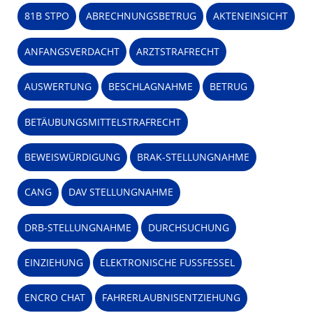
81B STPO
ABRECHNUNGSBETRUG
AKTENEINSICHT
ANFANGSVERDACHT
ARZTSTRAFRECHT
AUSWERTUNG
BESCHLAGNAHME
BETRUG
BETÄUBUNGSMITTELSTRAFRECHT
BEWEISWÜRDIGUNG
BRAK-STELLUNGNAHME
CANG
DAV STELLUNGNAHME
DRB-STELLUNGNAHME
DURCHSUCHUNG
EINZIEHUNG
ELEKTRONISCHE FUSSFESSEL
ENCRO CHAT
FAHRERLAUBNISENTZIEHUNG