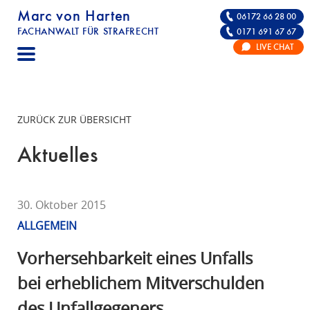
Marc von Harten
06172 66 28 00
FACHANWALT FÜR STRAFRECHT
0171 691 67 67
STRAFRECHT | RECHTSANWALT FÜR DIE VE
LIVE CHAT
F
A
C
H
ZURÜCK ZUR ÜBERSICHT
A
N
Aktuelles
W
A
L
30. Oktober 2015
T
ALLGEMEIN
F
Ü
Vorhersehbarkeit eines Unfalls
R
bei erheblichem Mitverschulden
S
des Unfallgegeners
T