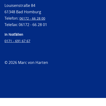
Louisenstraße 84
61348 Bad Homburg
Telefon:
06172 - 66 28 00
Telefax: 06172 - 66 28 01
In Notfällen
0171 - 691 67 67
© 2026 Marc von Harten
https://www.strafrechtsfragen.de
https://www.strafrechtsfragen.de/wp-