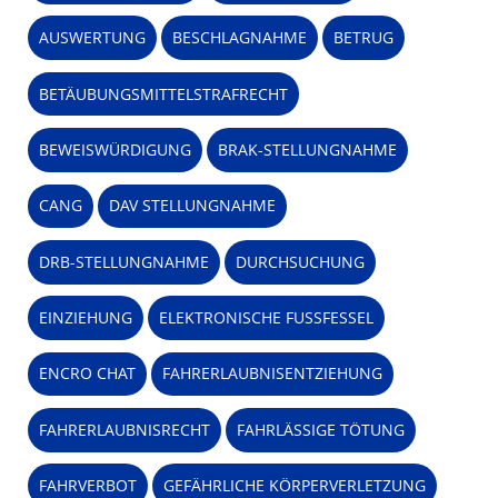
AUSWERTUNG
BESCHLAGNAHME
BETRUG
BETÄUBUNGSMITTELSTRAFRECHT
BEWEISWÜRDIGUNG
BRAK-STELLUNGNAHME
CANG
DAV STELLUNGNAHME
DRB-STELLUNGNAHME
DURCHSUCHUNG
EINZIEHUNG
ELEKTRONISCHE FUSSFESSEL
ENCRO CHAT
FAHRERLAUBNISENTZIEHUNG
FAHRERLAUBNISRECHT
FAHRLÄSSIGE TÖTUNG
FAHRVERBOT
GEFÄHRLICHE KÖRPERVERLETZUNG