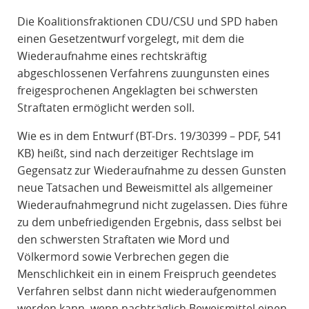
R
Die Koalitionsfraktionen CDU/CSU und SPD haben
A
einen Gesetzentwurf vorgelegt, mit dem die
F
Wiederaufnahme eines rechtskräftig
R
abgeschlossenen Verfahrens zuungunsten eines
E
freigesprochenen Angeklagten bei schwersten
C
Straftaten ermöglicht werden soll.
H
T
Wie es in dem Entwurf (BT-Drs. 19/30399 – PDF, 541
KB) heißt, sind nach derzeitiger Rechtslage im
Gegensatz zur Wiederaufnahme zu dessen Gunsten
neue Tatsachen und Beweismittel als allgemeiner
Wiederaufnahmegrund nicht zugelassen. Dies führe
zu dem unbefriedigenden Ergebnis, dass selbst bei
den schwersten Straftaten wie Mord und
Völkermord sowie Verbrechen gegen die
Menschlichkeit ein in einem Freispruch geendetes
Verfahren selbst dann nicht wiederaufgenommen
werden kann, wenn nachträglich Beweismittel einen