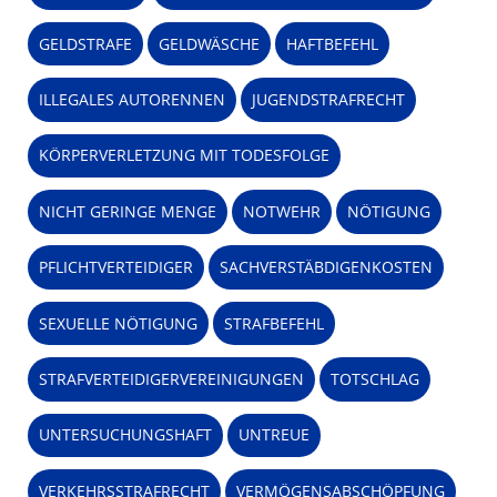
GELDSTRAFE
GELDWÄSCHE
HAFTBEFEHL
ILLEGALES AUTORENNEN
JUGENDSTRAFRECHT
KÖRPERVERLETZUNG MIT TODESFOLGE
NICHT GERINGE MENGE
NOTWEHR
NÖTIGUNG
PFLICHTVERTEIDIGER
SACHVERSTÄBDIGENKOSTEN
SEXUELLE NÖTIGUNG
STRAFBEFEHL
STRAFVERTEIDIGERVEREINIGUNGEN
TOTSCHLAG
UNTERSUCHUNGSHAFT
UNTREUE
VERKEHRSSTRAFRECHT
VERMÖGENSABSCHÖPFUNG