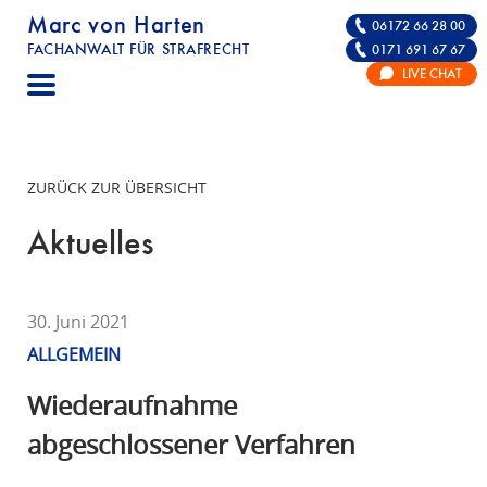
Marc von Harten
06172 66 28 00
FACHANWALT FÜR STRAFRECHT
0171 691 67 67
STRAFRECHT | RECHTSANWALT FÜR DIE VE
LIVE CHAT
F
A
C
H
ZURÜCK ZUR ÜBERSICHT
A
N
Aktuelles
W
A
L
30. Juni 2021
T
ALLGEMEIN
F
Ü
Wiederaufnahme
R
abgeschlossener Verfahren
S
T