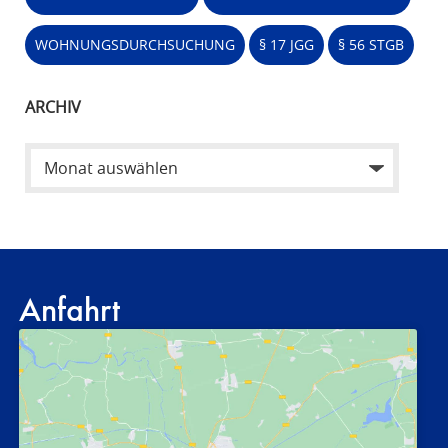
WOHNUNGSDURCHSUCHUNG
§ 17 JGG
§ 56 STGB
ARCHIV
Anfahrt