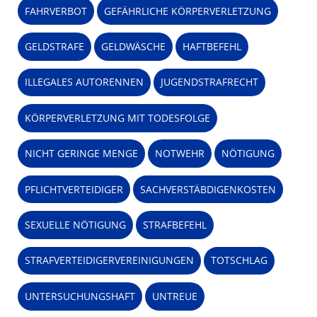
FAHRVERBOT
GEFÄHRLICHE KÖRPERVERLETZUNG
GELDSTRAFE
GELDWÄSCHE
HAFTBEFEHL
ILLEGALES AUTORENNEN
JUGENDSTRAFRECHT
KÖRPERVERLETZUNG MIT TODESFOLGE
NICHT GERINGE MENGE
NOTWEHR
NÖTIGUNG
PFLICHTVERTEIDIGER
SACHVERSTÄBDIGENKOSTEN
SEXUELLE NÖTIGUNG
STRAFBEFEHL
STRAFVERTEIDIGERVEREINIGUNGEN
TOTSCHLAG
UNTERSUCHUNGSHAFT
UNTREUE