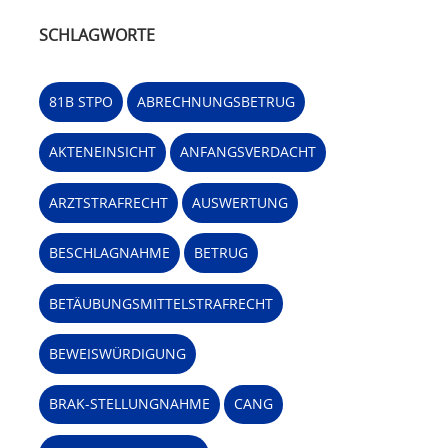
SCHLAGWORTE
81B STPO
ABRECHNUNGSBETRUG
AKTENEINSICHT
ANFANGSVERDACHT
ARZTSTRAFRECHT
AUSWERTUNG
BESCHLAGNAHME
BETRUG
BETÄUBUNGSMITTELSTRAFRECHT
BEWEISWÜRDIGUNG
BRAK-STELLUNGNAHME
CANG