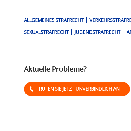
T
F
Ü
ALLGEMEINES STRAFRECHT
VERKEHRSSTRAFR
R
S
SEXUALSTRAFRECHT
JUGENDSTRAFRECHT
A
T
R
A
F
R
Aktuelle Probleme?
E
C
H
RUFEN SIE JETZT UNVERBINDLICH AN
T