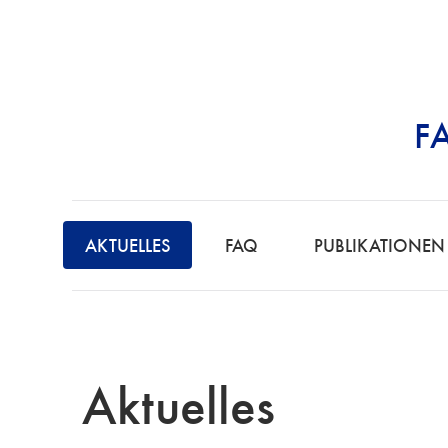
F
STRAFRECHT | 
F
A
AKTUELLES
FAQ
PUBLIKATIONEN
C
H
A
N
W
Aktuelles
A
L