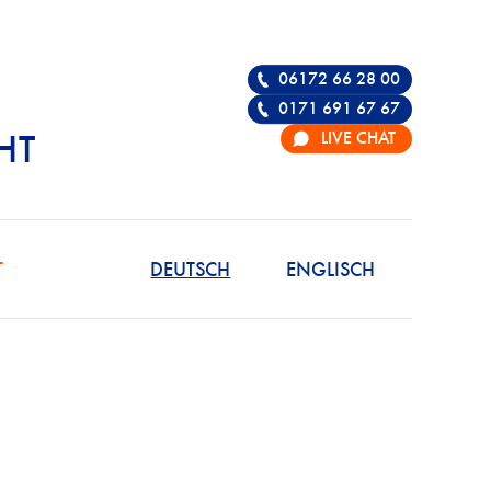
06172 66 28 00
0171 691 67 67
LIVE CHAT
HT
R DIE VERTEIDIGU
T
DEUTSCH
ENGLISCH