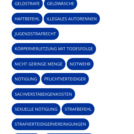
GELDSTRAFE
GELDWÄSCHE
HAFTBEFEHL
ILLEGALES AUTORENNEN
JUGENDSTRAFRECHT
KÖRPERVERLETZUNG MIT TODESFOLGE
NICHT GERINGE MENGE
NOTWEHR
NÖTIGUNG
PFLICHTVERTEIDIGER
SACHVERSTÄBDIGENKOSTEN
SEXUELLE NÖTIGUNG
STRAFBEFEHL
STRAFVERTEIDIGERVEREINIGUNGEN