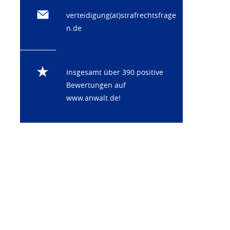
verteidigung(at)strafrechtsfrage
n.de
Insgesamt über 390 positive
Bewertungen auf
www.anwalt.de
!