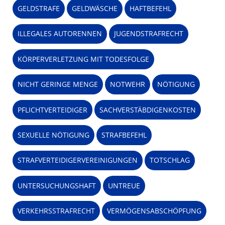
GELDSTRAFE
GELDWÄSCHE
HAFTBEFEHL
ILLEGALES AUTORENNEN
JUGENDSTRAFRECHT
KÖRPERVERLETZUNG MIT TODESFOLGE
NICHT GERINGE MENGE
NOTWEHR
NÖTIGUNG
PFLICHTVERTEIDIGER
SACHVERSTÄBDIGENKOSTEN
SEXUELLE NÖTIGUNG
STRAFBEFEHL
STRAFVERTEIDIGERVEREINIGUNGEN
TOTSCHLAG
UNTERSUCHUNGSHAFT
UNTREUE
VERKEHRSSTRAFRECHT
VERMÖGENSABSCHÖPFUNG