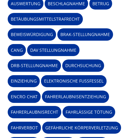
AUSWERTUNG
BESCHLAGNAHME
BETRUG
BETÄUBUNGSMITTELSTRAFRECHT
BEWEISWÜRDIGUNG
BRAK-STELLUNGNAHME
CANG
DAV STELLUNGNAHME
DRB-STELLUNGNAHME
DURCHSUCHUNG
EINZIEHUNG
ELEKTRONISCHE FUSSFESSEL
ENCRO CHAT
FAHRERLAUBNISENTZIEHUNG
FAHRERLAUBNISRECHT
FAHRLÄSSIGE TÖTUNG
FAHRVERBOT
GEFÄHRLICHE KÖRPERVERLETZUNG