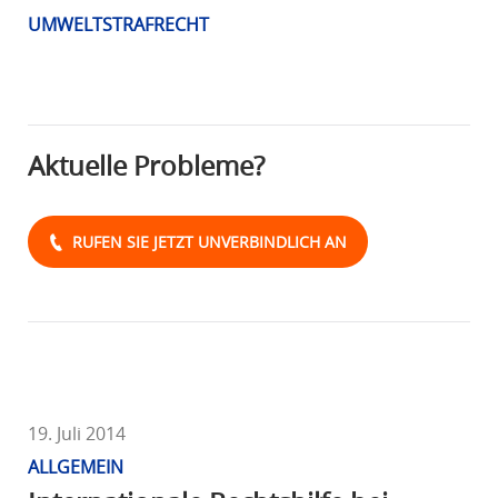
R
UMWELTSTRAFRECHT
A
F
R
E
Aktuelle Probleme?
C
H
T
RUFEN SIE JETZT UNVERBINDLICH AN
19. Juli 2014
ALLGEMEIN